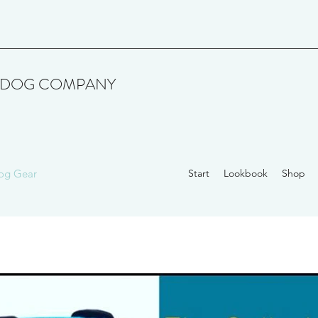
TYDOG COMPANY
og Gear
Start
Lookbook
Shop